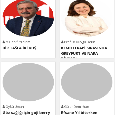
M.Hanifi Yıldırım
Prof.Dr Duygu Derin
BİR TAŞLA İKİ KUŞ
KEMOTERAPİ SIRASINDA
GREYFURT VE NARA
DİKKAT!
Öykü Uman
Güler Demirhan
Göz sağlığı için goji berry
Efsane Yıl biterken