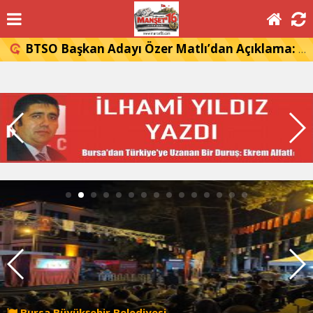
BTSO Başkan Adayı Özer Matlı’dan Açıklama: 60 Bin Üyemizin Gücünü, Üyemizle Birlikte Büyüteceğiz.
Bursa Büyükşehir Belediyesi