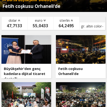
Fetih coşkusu Orhaneli’de
dolar
euro
sterlin
47,7133
55,0433
64,2495
gr. altın color-
bist color-
Büyükşehir'den genç
Fetih coşkusu
kadınlara dijital ticaret
Orhaneli’de
desteği