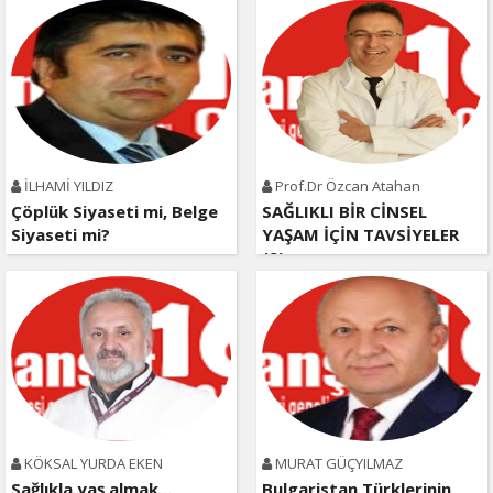
İLHAMİ YILDIZ
Prof.Dr Özcan Atahan
Çöplük Siyaseti mi, Belge
SAĞLIKLI BİR CİNSEL
Siyaseti mi?
YAŞAM İÇİN TAVSİYELER
(2)
KÖKSAL YURDA EKEN
MURAT GÜÇYILMAZ
Sağlıkla yaş almak...
Bulgaristan Türklerinin