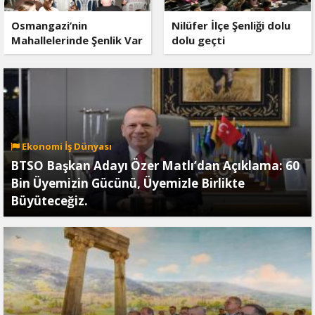
Osmangazi’nin
Nilüfer İlçe Şenliği dolu
Mahallelerinde Şenlik Var
dolu geçti
Ekonomi İş Dünyası
BTSO Başkan Adayı Özer Matlı’dan Açıklama: 60
Bin Üyemizin Gücünü, Üyemizle Birlikte
Büyüteceğiz.