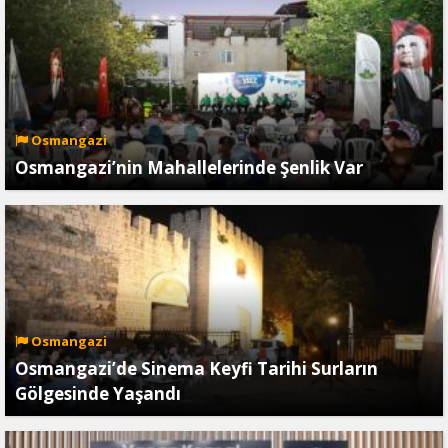
Osmangazi
Osmangazi’nin Mahallelerinde Şenlik Var
Osmangazi
Osmangazi’de Sinema Keyfi Tarihi Surların
Gölgesinde Yaşandı