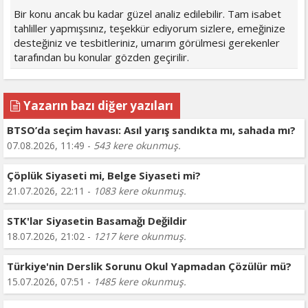
Bir konu ancak bu kadar güzel analiz edilebilir. Tam isabet
tahliller yapmışsınız, teşekkür ediyorum sizlere, emeğinize
desteğiniz ve tesbitleriniz, umarım görülmesi gerekenler
tarafından bu konular gözden geçirilir.
Yazarın bazı diğer yazıları
BTSO’da seçim havası: Asıl yarış sandıkta mı, sahada mı?
07.08.2026, 11:49 -
543 kere okunmuş.
Çöplük Siyaseti mi, Belge Siyaseti mi?
21.07.2026, 22:11 -
1083 kere okunmuş.
STK'lar Siyasetin Basamağı Değildir
18.07.2026, 21:02 -
1217 kere okunmuş.
Türkiye'nin Derslik Sorunu Okul Yapmadan Çözülür mü?
15.07.2026, 07:51 -
1485 kere okunmuş.