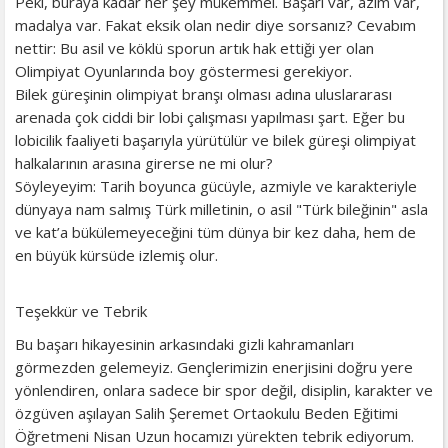
​Peki, buraya kadar her şey mükemmel. Başarı var, azim var,
madalya var. Fakat eksik olan nedir diye sorsanız? Cevabım
nettir: Bu asil ve köklü sporun artık hak ettiği yer olan
Olimpiyat Oyunlarında boy göstermesi gerekiyor.
​Bilek güreşinin olimpiyat branşı olması adına uluslararası
arenada çok ciddi bir lobi çalışması yapılması şart. Eğer bu
lobicilik faaliyeti başarıyla yürütülür ve bilek güreşi olimpiyat
halkalarının arasına girerse ne mi olur?
​Söyleyeyim: Tarih boyunca gücüyle, azmiyle ve karakteriyle
dünyaya nam salmış Türk milletinin, o asil "Türk bileğinin" asla
ve kat’a bükülemeyeceğini tüm dünya bir kez daha, hem de
en büyük kürsüde izlemiş olur.
​Teşekkür ve Tebrik
​Bu başarı hikayesinin arkasındaki gizli kahramanları
görmezden gelemeyiz. Gençlerimizin enerjisini doğru yere
yönlendiren, onlara sadece bir spor değil, disiplin, karakter ve
özgüven aşılayan Salih Şeremet Ortaokulu Beden Eğitimi
Öğretmeni Nisan Uzun hocamızı yürekten tebrik ediyorum.