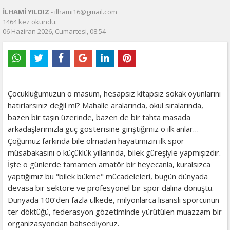
İLHAMİ YILDIZ
- ilhami16@gmail.com
1464 kez okundu.
06 Haziran 2026, Cumartesi, 08:54
​Çocukluğumuzun o masum, hesapsız kitapsız sokak oyunlarını
hatırlarsınız değil mi? Mahalle aralarında, okul sıralarında,
bazen bir taşın üzerinde, bazen de bir tahta masada
arkadaşlarımızla güç gösterisine giriştiğimiz o ilk anlar…
Çoğumuz farkında bile olmadan hayatımızın ilk spor
müsabakasını o küçüklük yıllarında, bilek güreşiyle yapmışızdır.
​İşte o günlerde tamamen amatör bir heyecanla, kuralsızca
yaptığımız bu "bilek bükme" mücadeleleri, bugün dünyada
devasa bir sektöre ve profesyonel bir spor dalına dönüştü.
Dünyada 100’den fazla ülkede, milyonlarca lisanslı sporcunun
ter döktüğü, federasyon gözetiminde yürütülen muazzam bir
organizasyondan bahsediyoruz.