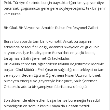
​Peki, Türkiye özelinde bu işin bayraktarlığını kim yapıyor diye
bakarsak, göğsümüzü gere gere söyleyeceğimiz tek bir şehir
var: Bursa!
​Bir Okul, Bir Vizyon ve Amatör Ruhun Profesyonel Zaferi
​Bursa bu sporda tam bir lokomotif. Ancak bu başarının
arkasında tesadüfler değil, adanmış hikayeler ve güçlü bir
altyapı var. İşte bu altyapının Bursa’daki en güçlü kalesi,
tartışmasız Salih Şeremet Ortaokuludur.
​Bir okulun çehresini, öğrencilerin ufkunu değiştirmek liderlikle
başlar. Okul Müdürü Erol Çınar’ın sağladığı destekleyici ortam
ve vizyon, Beden Eğitimi Öğretmeni Nisan Uzun’un bitmek
bilmeyen enerjisi ve gayretiyle birleşince, Salih Şeremet
Ortaokulu adeta bir şampiyon fabrikasına dönüştü.
​Son dönemde elde edilen başarılar ise bu emeğin tesadüf
olmadığının en somut kanıtı.​Konya’da Destan Yazıldı: