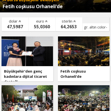
Fetih coşkusu Orhaneli’de
dolar
euro
sterlin
47,5987
55,0360
64,2653
gr. altın color-
bist color-
Büyükşehir'den genç
Fetih coşkusu
kadınlara dijital ticaret
Orhaneli’de
desteği