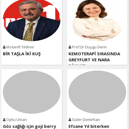
M.Hanifi Yıldırım
Prof.Dr Duygu Derin
BİR TAŞLA İKİ KUŞ
KEMOTERAPİ SIRASINDA
GREYFURT VE NARA
DİKKAT!
Öykü Uman
Güler Demirhan
Göz sağlığı için goji berry
Efsane Yıl biterken