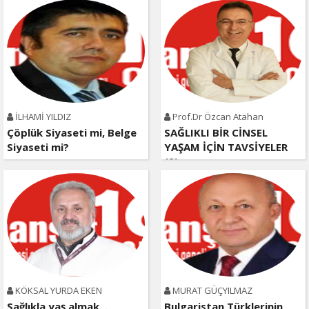
İLHAMİ YILDIZ
Prof.Dr Özcan Atahan
Çöplük Siyaseti mi, Belge
SAĞLIKLI BİR CİNSEL
Siyaseti mi?
YAŞAM İÇİN TAVSİYELER
(2)
KÖKSAL YURDA EKEN
MURAT GÜÇYILMAZ
Sağlıkla yaş almak...
Bulgaristan Türklerinin