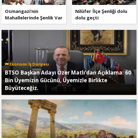
Osmangazi’nin
Nilüfer İlçe Şenliği dolu
Mahallelerinde Şenlik Var
dolu geçti
Ekonomi İş Dünyası
BTSO Başkan Adayı Özer Matlı’dan Açıklama: 60
Bin Üyemizin Gücünü, Üyemizle Birlikte
Büyüteceğiz.