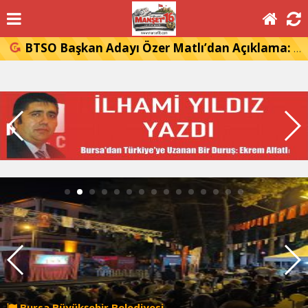
BTSO Başkan Adayı Özer Matlı’dan Açıklama: 60 Bin Üyemizin Gücünü, Üyemizle Birlikte Büyüteceğiz.
Bursa Büyükşehir Belediyesi