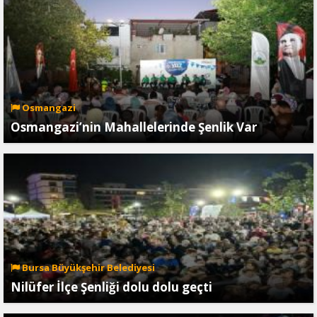
Osmangazi
Osmangazi’nin Mahallelerinde Şenlik Var
Bursa Büyükşehir Belediyesi
Nilüfer İlçe Şenliği dolu dolu geçti