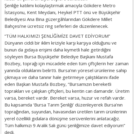
Şenliğe katılımı kolaylaştırmak amacıyla Gökdere Metro
İstasyonu, Kent Meydanı, Heykel PTT önü ve Büyükşehir
Belediyesi Ana Bina güzergâhlarından Gökdere Millet
Bahçesi’ne ücretsiz ring seferleri de düzenlenecek.
“TÜM HALKIMIZI ŞENLİĞİMİZE DAVET EDİYORUM”
Dünyanın ciddi bir iklim kriziyle karşı karşıya olduğunu ve
bunun da gıdaya erişimi daha kıymetli hale getirdiğini
söyleyen Bursa Büyükşehir Belediye Başkanı Mustafa
Bozbey, toprağı için mücadele eden tüm çiftçilerin her zaman
yanında olduklarını belirtti. Bursa’nın yöresel ürünlerine sahip
çıkmaya ve daha tanınır hale getirmeye çalıştıklarını ifade
eden Başkan Mustafa Bozbey, “Bursamızın bereketli
toprakları ve çalışkan çiftçileri, bu kentin can damarıdır. Üretim
varsa, bereket vardır. Bereket varsa, huzur ve refah vardır.
Bu kapsamda ‘Bursa Tarım Şenliği’ düzenleyerek Bursa’nın
toprağından, suyundan, havasından üretilen tarım ürünlerinin
yerel özellikli gıdalara dönüşme serüvenlerini anlatacağız.
Tüm halkımızı 9 Aralık Salı günü şenliğimize davet ediyorum”
dedi.