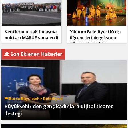
Kentlerin ortak buluşma
Yıldırım Belediyesi Kreşi
noktası MARUF sona erdi
öğrencilerinin yıl sonu
gösterisi, ayakta
alkışlanırken, ailelere
Son Eklenen Haberler
duygusal anlar yaşattı.
Bursa Büyükşehir Belediyesi
Büyükşehir'den genç kadınlara dijital ticaret
desteği