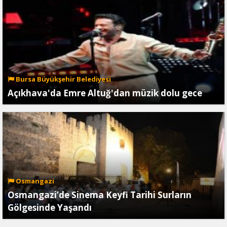
Bursa Büyükşehir Belediyesi
Açıkhava'da Emre Altuğ'dan müzik dolu gece
Osmangazi
Osmangazi’de Sinema Keyfi Tarihi Surların
Gölgesinde Yaşandı