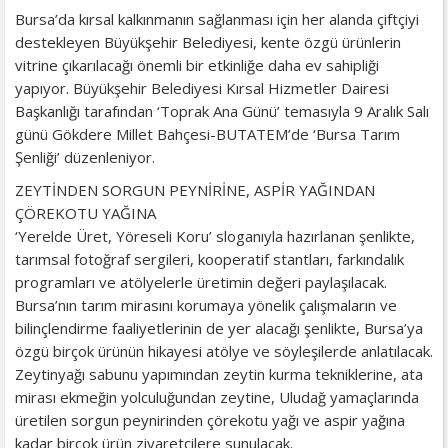
Bursa’da kırsal kalkınmanın sağlanması için her alanda çiftçiyi
destekleyen Büyükşehir Belediyesi, kente özgü ürünlerin
vitrine çıkarılacağı önemli bir etkinliğe daha ev sahipliği
yapıyor. Büyükşehir Belediyesi Kırsal Hizmetler Dairesi
Başkanlığı tarafından ‘Toprak Ana Günü’ temasıyla 9 Aralık Salı
günü Gökdere Millet Bahçesi-BUTATEM’de ‘Bursa Tarım
Şenliği’ düzenleniyor.
ZEYTİNDEN SORGUN PEYNİRİNE, ASPİR YAĞINDAN
ÇÖREKOTU YAĞINA
‘Yerelde Üret, Yöreseli Koru’ sloganıyla hazırlanan şenlikte,
tarımsal fotoğraf sergileri, kooperatif stantları, farkındalık
programları ve atölyelerle üretimin değeri paylaşılacak.
Bursa’nın tarım mirasını korumaya yönelik çalışmaların ve
bilinçlendirme faaliyetlerinin de yer alacağı şenlikte, Bursa’ya
özgü birçok ürünün hikayesi atölye ve söyleşilerde anlatılacak.
Zeytinyağı sabunu yapımından zeytin kurma tekniklerine, ata
mirası ekmeğin yolculuğundan zeytine, Uludağ yamaçlarında
üretilen sorgun peynirinden çörekotu yağı ve aspir yağına
kadar birçok ürün ziyaretçilere sunulacak.