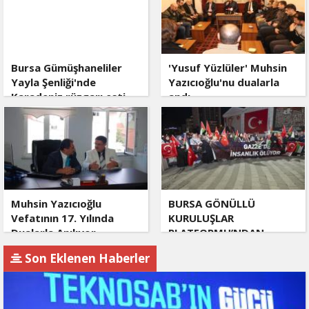
Bursa Gümüşhaneliler
'Yusuf Yüzlüler' Muhsin
Yayla Şenliği'nde
Yazıcıoğlu'nu dualarla
Karadeniz rüzgarı esti
andı
Muhsin Yazıcıoğlu
BURSA GÖNÜLLÜ
Vefatının 17. Yılında
KURULUŞLAR
Dualarla Anılıyor
PLATFORMU’NDAN
GAZZE’YE DESTEK
Son Eklenen Haberler
ÇAĞRISI