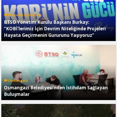
Ekonomi İş Dünyası
BTSO Yönetim Kurulu Başkanı Burkay:
“KOBİ’lerimiz İçin Devrim Niteliğinde Projeleri
Hayata Geçirmenin Gururunu Yaşıyoruz”
Osmangazi
Osmangazi Belediyesi’nden İstihdam Sağlayan
Buluşmalar