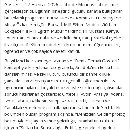
Gösterisi, 17 Haziran 2026 tarihinde Merinos sahnesinde
gerçekleştirildi. Eğitimin birleştirici gücünü sanatla buluşturan
bu anlamlı programa; Bursa Merkez Komutanı Hava Piyade
Albay Özkan Yenigün, Bursa İl Millî Eğitim Müdürü Gürhan
Çokgezer, İl Millî Eğitim Müdür Yardımcıları Mustafa Kahya,
Soner Can, Yunus Bulut ve Abdulkadir Çınar, protokol üyeleri,
il ve ilçe millî eğitim müdürleri, okul müdürleri, öğretmenler,
öğrenciler ve çok sayıda davetli katıldı.
Bu yıl ikinci kez sahneye taşınan ve "Deniz Temalı Gösteri"
konseptiyle kurgulanan programda, Anadolu'nun köklü halk
dansları mirası ve kıyı kültürü bütüncül bir sahne diliyle
yansıtıldı. Farklı branşlardan 170 gönüllü öğretmen ile 16
öğrencinin aylardır büyük bir özveriyle sürdürdüğü çalışmalar
sonucu hazırlanan gösteride; Çiftetelli, Aydın, Antalya, Adana,
İzmir, Kıbrıs, Balıkesir, Sinop, Artvin, Ordu, Giresun ve
Çanakkale yörelerine ait halk oyunları sahnelendi. Yedi farklı
bölümden oluşan program akışında, "Denizden Geldik" prolog
bölümüyle başlayan sahne yolculuğu, İstanbul'un Fethi'ni
işleyen "Surlardan Sonsuzluğa: Fetih", geleneksel ögeleri