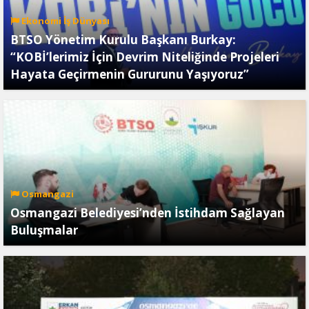
Ekonomi İş Dünyası
BTSO Yönetim Kurulu Başkanı Burkay:
“KOBİ’lerimiz İçin Devrim Niteliğinde Projeleri
Hayata Geçirmenin Gururunu Yaşıyoruz”
Osmangazi
Osmangazi Belediyesi’nden İstihdam Sağlayan
Buluşmalar