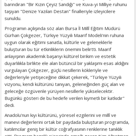
barındıran "Bir Kızın Çeyiz Sandığı" ve Kuva-yi Milliye ruhunu
taşıyan "Denize Yazılan Destan" finalleriyle izleyicilere
sunuldu.
Programın açılışında söz alan Bursa İl Millî Eğitim Müdürü
Gürhan Çokgezer, Türkiye Yüzyılı Maarif Modeli'nin ruhuna
uygun olarak eğitimi sanatla, kültürle ve geleneklerle
buluşturan bu tür etkinliklerin önemini belirtti. Maarif
anlayışının akademik başarıyı kültürel birikim ve estetik
duyarlılıkla birlikte ele alan bütüncül bir yaklaşımı esas aldığını
vurgulayan Çokgezer, güçlü nesillerin kökleriyle ve
değerleriyle yetişeceğine dikkat çekerek, "Türkiye Yüzyılı
vizyonu, kendi kültürünü tanıyan, geleneğinden güç alan ve
geleceğe özgüvenle yürüyen nesillerle yükselecektir.
Bugünkü gösteri de bu hedefe verilen kıymetli bir katkıdır"
dedi.
Anadolu'nun kıyı kültürünü, yöresel ezgilerini ve millî ve
manevi değerlerini ortak bir paydada buluşturan programda,
katılımcılar geniş bir kültür coğrafyasının renklerine tanıklık
etti. Program hazırlık sürecinde emeği geçen tüm öğretmen,