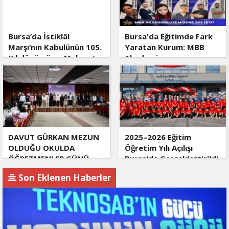
Bursa’da İstiklâl
Bursa'da Eğitimde Fark
Marşı’nın Kabulünün 105.
Yaratan Kurum: MBB
Yıl dönümü ve Mehmet
Akademi
Akif Ersoy’u Anma
Programı
DAVUT GÜRKAN MEZUN
2025–2026 Eğitim
OLDUĞU OKULDA
Öğretim Yılı Açılışı
ÖĞRETMENLER GÜNÜ
Bursa’da Gerçekleştirildi
PROGRAMINA KATILDI
Son Eklenen Haberler