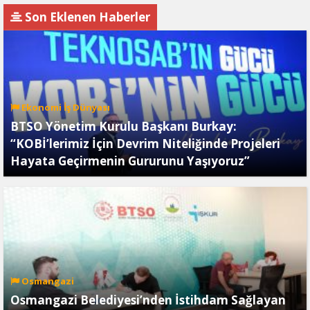
Son Eklenen Haberler
Ekonomi İş Dünyası
BTSO Yönetim Kurulu Başkanı Burkay:
“KOBİ’lerimiz İçin Devrim Niteliğinde Projeleri
Hayata Geçirmenin Gururunu Yaşıyoruz”
Osmangazi
Osmangazi Belediyesi’nden İstihdam Sağlayan