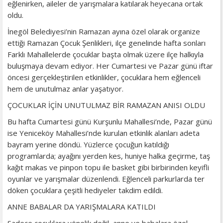
eğlenirken, aileler de yarışmalara katılarak heyecana ortak
oldu.
İnegöl Belediyesi’nin Ramazan ayına özel olarak organize
ettiği Ramazan Çocuk Şenlikleri, ilçe genelinde hafta sonları
Farklı Mahallelerde çocuklar başta olmak üzere ilçe halkıyla
buluşmaya devam ediyor. Her Cumartesi ve Pazar günü iftar
öncesi gerçekleştirilen etkinlikler, çocuklara hem eğlenceli
hem de unutulmaz anlar yaşatıyor.
ÇOCUKLAR İÇİN UNUTULMAZ BİR RAMAZAN ANISI OLDU
Bu hafta Cumartesi günü Kurşunlu Mahallesi’nde, Pazar günü
ise Yeniceköy Mahallesi’nde kurulan etkinlik alanları adeta
bayram yerine döndü. Yüzlerce çocuğun katıldığı
programlarda; ayağını yerden kes, huniye halka geçirme, taş
kağıt makas ve pinpon topu ile basket gibi birbirinden keyifli
oyunlar ve yarışmalar düzenlendi. Eğlenceli parkurlarda ter
döken çocuklara çeşitli hediyeler takdim edildi.
ANNE BABALAR DA YARIŞMALARA KATILDI
Sadece çocuklara yönelik değil, anne ve babalara özel