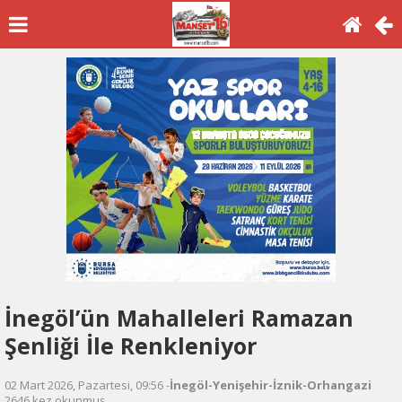
İnegöl’ün Mahalleleri Ramazan
Şenliği İle Renkleniyor
02 Mart 2026, Pazartesi, 09:56 -
İnegöl-Yenişehir-İznik-Orhangazi
2646 kez okunmuş.