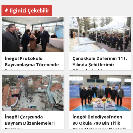
İlginizi Çekebilir
İnegöl Protokolü
Çanakkale Zaferinin 111.
Bayramlaşma Töreninde
Yılında Şehitlerimiz
Buluştu
Törenle Anıldı
İnegöl Çarşısında
İnegöl Belediyesi’nden
Bayram Düzenlemeleri
80 Okula 700 Bin Tl’lik
Başlıyor
Spor Malzemesi Desteği