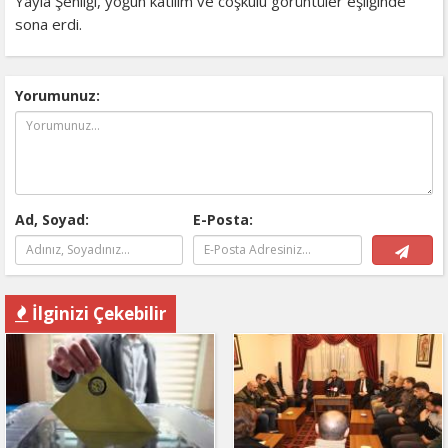
Yayla Şenliği, yoğun katılım ve coşkulu görüntüler eşliğinde
sona erdi.
Yorumunuz:
Ad, Soyad:
E-Posta:
İlginizi Çekebilir