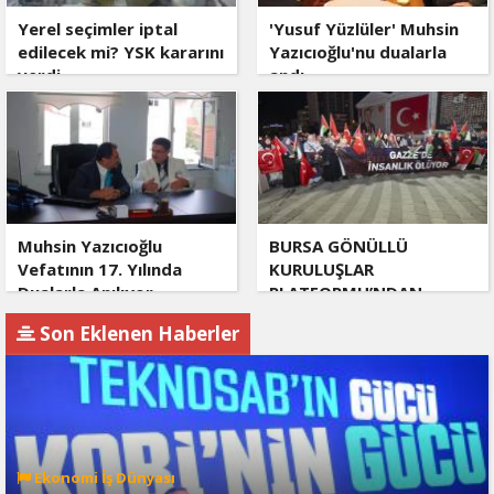
Yerel seçimler iptal
'Yusuf Yüzlüler' Muhsin
edilecek mi? YSK kararını
Yazıcıoğlu'nu dualarla
verdi
andı
Muhsin Yazıcıoğlu
BURSA GÖNÜLLÜ
Vefatının 17. Yılında
KURULUŞLAR
Dualarla Anılıyor
PLATFORMU’NDAN
GAZZE’YE DESTEK
Son Eklenen Haberler
ÇAĞRISI
Ekonomi İş Dünyası