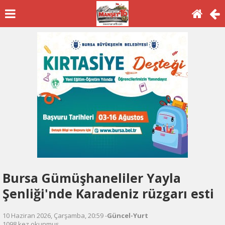
Bursa Gümüşhaneliler Yayla
Şenliği'nde Karadeniz rüzgarı esti
10 Haziran 2026, Çarşamba, 20:59 -
Güncel-Yurt
1098 kez okunmuş.