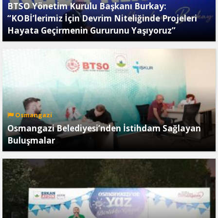
BTSO Yönetim Kurulu Başkanı Burkay:
“KOBİ’lerimiz İçin Devrim Niteliğinde Projeleri
Hayata Geçirmenin Gururunu Yaşıyoruz”
Osmangazi
Osmangazi Belediyesi’nden İstihdam Sağlayan
Buluşmalar