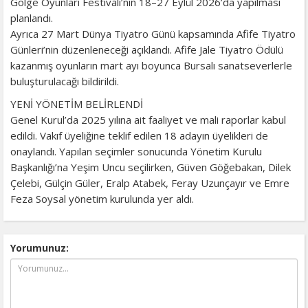
Gölge Oyunları Festivali’nin 18–27 Eylül 2026’da yapılması
planlandı.
Ayrıca 27 Mart Dünya Tiyatro Günü kapsamında Afife Tiyatro
Günleri’nin düzenleneceği açıklandı. Afife Jale Tiyatro Ödülü
kazanmış oyunların mart ayı boyunca Bursalı sanatseverlerle
buluşturulacağı bildirildi.
YENİ YÖNETİM BELİRLENDİ
Genel Kurul’da 2025 yılına ait faaliyet ve mali raporlar kabul
edildi. Vakıf üyeliğine teklif edilen 18 adayın üyelikleri de
onaylandı. Yapılan seçimler sonucunda Yönetim Kurulu
Başkanlığı’na Yeşim Uncu seçilirken, Güven Göğebakan, Dilek
Çelebi, Gülçin Güler, Eralp Atabek, Feray Uzunçayır ve Emre
Feza Soysal yönetim kurulunda yer aldı.
Yorumunuz: