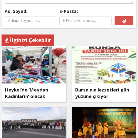
Ad, Soyad:
E-Posta:
İlginizi Çekebilir
Heykel’de ‘Meydan
Bursa'nın lezzetleri gün
Kadınların’ olacak
yüzüne çıkıyor