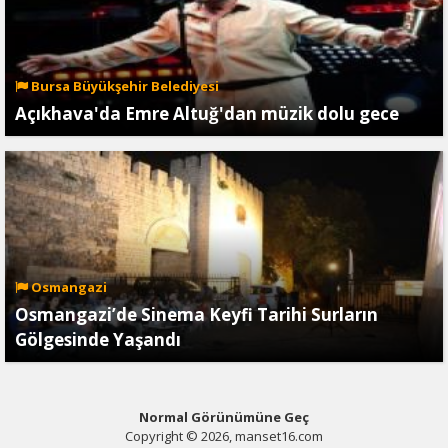
Bursa Büyükşehir Belediyesi
Açıkhava'da Emre Altuğ'dan müzik dolu gece
Osmangazi
Osmangazi’de Sinema Keyfi Tarihi Surların
Gölgesinde Yaşandı
Normal Görünümüne Geç
Copyright © 2026, manset16.com