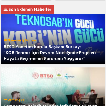
ÖĞRETMENLER GÜNÜ
Bursa’da Gerçekleştirildi
PROGRAMINA KATILDI
Son Eklenen Haberler
Ekonomi İş Dünyası
BTSO Yönetim Kurulu Başkanı Burkay:
“KOBİ’lerimiz İçin Devrim Niteliğinde Projeleri
Hayata Geçirmenin Gururunu Yaşıyoruz”
Osmangazi