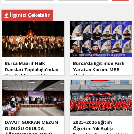
İlginizi Çekebilir
Bursa Maarif Halk
Bursa'da Eğitimde Fark
Dansları Topluluğu'ndan
Yaratan Kurum: MBB
Göz Dolduran Yıl Sonu
Akademi
Gösterisi
DAVUT GÜRKAN MEZUN
2025–2026 Eğitim
OLDUĞU OKULDA
Öğretim Yılı Açılışı