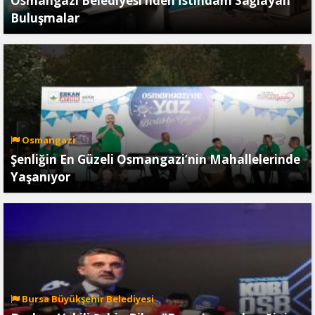
Osmangazi Belediyesi’nden İstihdam Sağlayan
Buluşmalar
Osmangazi
Şenliğin En Güzeli Osmangazi’nin Mahallelerinde
Yaşanıyor
Bursa Büyükşehir Belediyesi