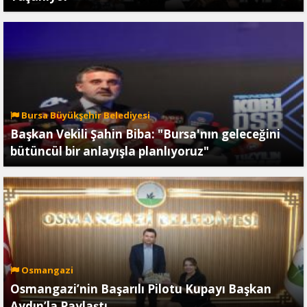
Bursa Büyükşehir Belediyesi
Başkan Vekili Şahin Biba: "Bursa'nın geleceğini
bütüncül bir anlayışla planlıyoruz"
Osmangazi
Osmangazi’nin Başarılı Pilotu Kupayı Başkan
Aydın’la Paylaştı