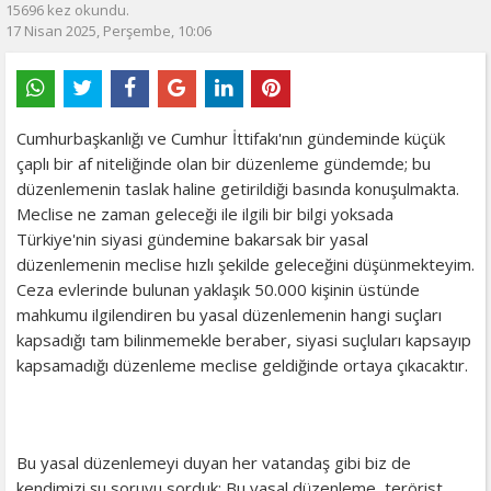
15696 kez okundu.
17 Nisan 2025, Perşembe, 10:06
Cumhurbaşkanlığı ve Cumhur İttifakı'nın gündeminde küçük
çaplı bir af niteliğinde olan bir düzenleme gündemde; bu
düzenlemenin taslak haline getirildiği basında konuşulmakta.
Meclise ne zaman geleceği ile ilgili bir bilgi yoksada
Türkiye'nin siyasi gündemine bakarsak bir yasal
düzenlemenin meclise hızlı şekilde geleceğini düşünmekteyim.
Ceza evlerinde bulunan yaklaşık 50.000 kişinin üstünde
mahkumu ilgilendiren bu yasal düzenlemenin hangi suçları
kapsadığı tam bilinmemekle beraber, siyasi suçluları kapsayıp
kapsamadığı düzenleme meclise geldiğinde ortaya çıkacaktır.
Bu yasal düzenlemeyi duyan her vatandaş gibi biz de
kendimizi şu soruyu sorduk: Bu yasal düzenleme, terörist