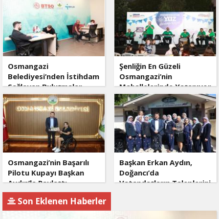
Osmangazi
Şenliğin En Güzeli
Belediyesi’nden İstihdam
Osmangazi’nin
Sağlayan Buluşmalar
Mahallelerinde Yaşanıyor
Osmangazi’nin Başarılı
Başkan Erkan Aydın,
Pilotu Kupayı Başkan
Doğancı’da
Aydın’la Paylaştı
Vatandaşların Taleplerini
Yerinde Dinledi
Son Eklenen Haberler