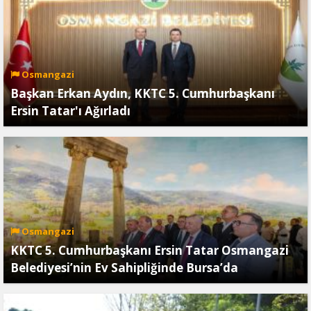
Osmangazi
Başkan Erkan Aydın, KKTC 5. Cumhurbaşkanı
Ersin Tatar'ı Ağırladı
Osmangazi
KKTC 5. Cumhurbaşkanı Ersin Tatar Osmangazi
Belediyesi’nin Ev Sahipliğinde Bursa’da