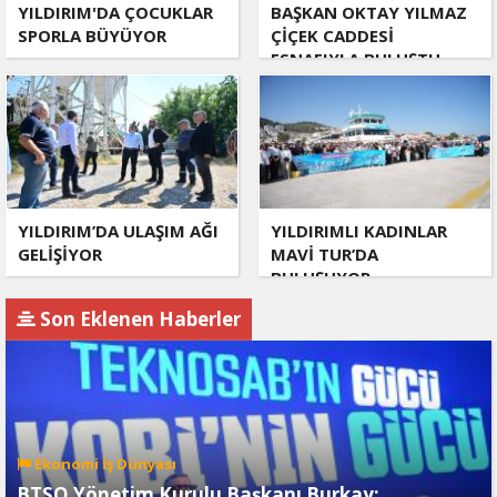
YILDIRIM'DA ÇOCUKLAR
BAŞKAN OKTAY YILMAZ
SPORLA BÜYÜYOR
ÇİÇEK CADDESİ
ESNAFIYLA BULUŞTU
YILDIRIM’DA ULAŞIM AĞI
YILDIRIMLI KADINLAR
GELİŞİYOR
MAVİ TUR’DA
BULUŞUYOR
Son Eklenen Haberler
Ekonomi İş Dünyası
BTSO Yönetim Kurulu Başkanı Burkay: