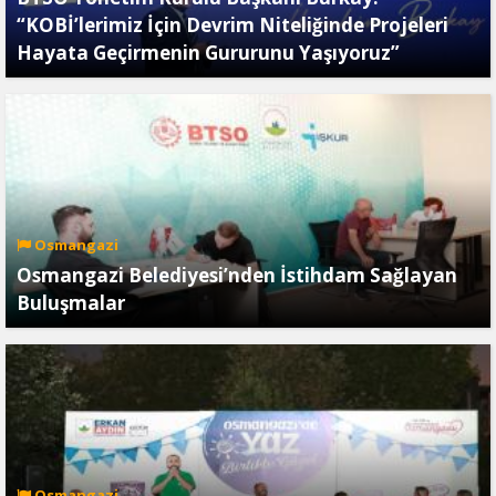
“KOBİ’lerimiz İçin Devrim Niteliğinde Projeleri
Hayata Geçirmenin Gururunu Yaşıyoruz”
Osmangazi
Osmangazi Belediyesi’nden İstihdam Sağlayan
Buluşmalar
Osmangazi