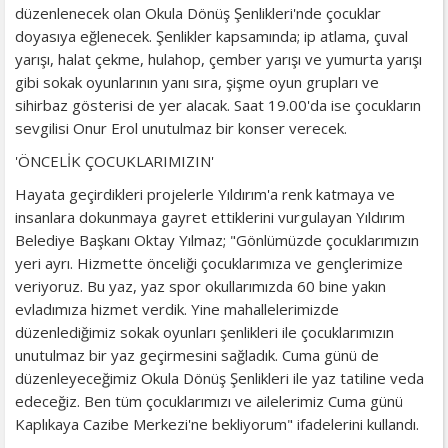
düzenlenecek olan Okula Dönüş Şenlikleri'nde çocuklar
doyasıya eğlenecek. Şenlikler kapsamında; ip atlama, çuval
yarışı, halat çekme, hulahop, çember yarışı ve yumurta yarışı
gibi sokak oyunlarının yanı sıra, şişme oyun grupları ve
sihirbaz gösterisi de yer alacak. Saat 19.00'da ise çocukların
sevgilisi Onur Erol unutulmaz bir konser verecek.
'ÖNCELİK ÇOCUKLARIMIZIN'
Hayata geçirdikleri projelerle Yıldırım'a renk katmaya ve
insanlara dokunmaya gayret ettiklerini vurgulayan Yıldırım
Belediye Başkanı Oktay Yılmaz; "Gönlümüzde çocuklarımızın
yeri ayrı. Hizmette önceliği çocuklarımıza ve gençlerimize
veriyoruz. Bu yaz, yaz spor okullarımızda 60 bine yakın
evladımıza hizmet verdik. Yine mahallelerimizde
düzenlediğimiz sokak oyunları şenlikleri ile çocuklarımızın
unutulmaz bir yaz geçirmesini sağladık. Cuma günü de
düzenleyeceğimiz Okula Dönüş Şenlikleri ile yaz tatiline veda
edeceğiz. Ben tüm çocuklarımızı ve ailelerimiz Cuma günü
Kaplıkaya Cazibe Merkezi'ne bekliyorum" ifadelerini kullandı.