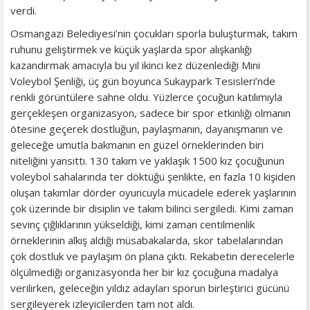
verdi.
Osmangazi Belediyesi’nin çocukları sporla buluşturmak, takım
ruhunu geliştirmek ve küçük yaşlarda spor alışkanlığı
kazandırmak amacıyla bu yıl ikinci kez düzenlediği Mini
Voleybol Şenliği, üç gün boyunca Sukaypark Tesisleri’nde
renkli görüntülere sahne oldu. Yüzlerce çocuğun katılımıyla
gerçekleşen organizasyon, sadece bir spor etkinliği olmanın
ötesine geçerek dostluğun, paylaşmanın, dayanışmanın ve
geleceğe umutla bakmanın en güzel örneklerinden biri
niteliğini yansıttı. 130 takım ve yaklaşık 1500 kız çocuğunun
voleybol sahalarında ter döktüğü şenlikte, en fazla 10 kişiden
oluşan takımlar dörder oyuncuyla mücadele ederek yaşlarının
çok üzerinde bir disiplin ve takım bilinci sergiledi. Kimi zaman
sevinç çığlıklarının yükseldiği, kimi zaman centilmenlik
örneklerinin alkış aldığı müsabakalarda, skor tabelalarından
çok dostluk ve paylaşım ön plana çıktı. Rekabetin derecelerle
ölçülmediği organizasyonda her bir kız çocuğuna madalya
verilirken, geleceğin yıldız adayları sporun birleştirici gücünü
sergileyerek izleyicilerden tam not aldı.