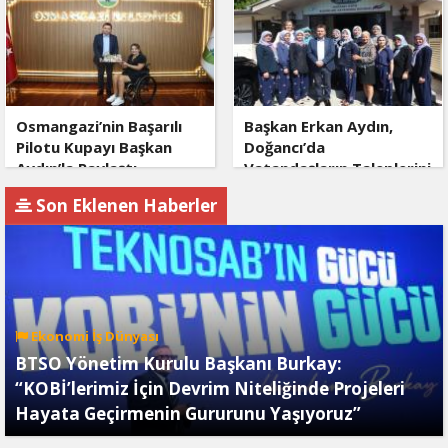
Osmangazi’nin Başarılı
Başkan Erkan Aydın,
Pilotu Kupayı Başkan
Doğancı’da
Aydın’la Paylaştı
Vatandaşların Taleplerini
Yerinde Dinledi
Son Eklenen Haberler
Ekonomi İş Dünyası
BTSO Yönetim Kurulu Başkanı Burkay:
“KOBİ’lerimiz İçin Devrim Niteliğinde Projeleri
Hayata Geçirmenin Gururunu Yaşıyoruz”