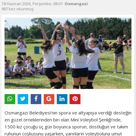
18 Haziran 2026, Perşembe, 08:07 -
Osmangazi
987 kez okunmuş.
Osmangazi Belediyesi’nin spora ve altyapıya verdiği desteğin
en güzel örneklerinden biri olan Mini Voleybol Şenliği’nde,
1500 kız çocuğu üç gün boyunca sporun, dostluğun ve takım
ruhunun coşkusunu yaşarken, yarınların voleyboluna umut