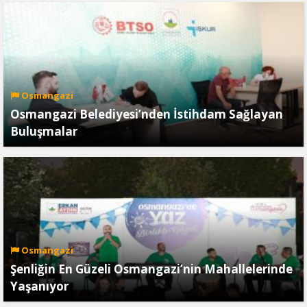
Osmangazi
Osmangazi Belediyesi’nden İstihdam Sağlayan
Buluşmalar
Osmangazi
Şenliğin En Güzeli Osmangazi’nin Mahallelerinde
Yaşanıyor