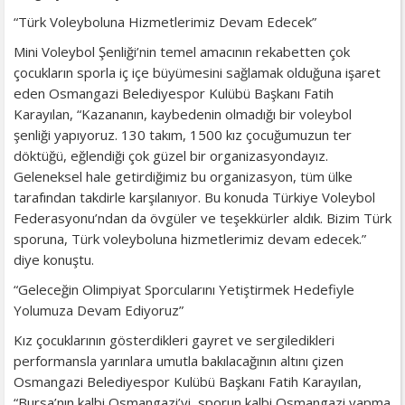
“Türk Voleyboluna Hizmetlerimiz Devam Edecek”
Mini Voleybol Şenliği’nin temel amacının rekabetten çok
çocukların sporla iç içe büyümesini sağlamak olduğuna işaret
eden Osmangazi Belediyespor Kulübü Başkanı Fatih
Karayılan, “Kazananın, kaybedenin olmadığı bir voleybol
şenliği yapıyoruz. 130 takım, 1500 kız çocuğumuzun ter
döktüğü, eğlendiği çok güzel bir organizasyondayız.
Geleneksel hale getirdiğimiz bu organizasyon, tüm ülke
tarafından takdirle karşılanıyor. Bu konuda Türkiye Voleybol
Federasyonu’ndan da övgüler ve teşekkürler aldık. Bizim Türk
sporuna, Türk voleyboluna hizmetlerimiz devam edecek.”
diye konuştu.
“Geleceğin Olimpiyat Sporcularını Yetiştirmek Hedefiyle
Yolumuza Devam Ediyoruz”
Kız çocuklarının gösterdikleri gayret ve sergiledikleri
performansla yarınlara umutla bakılacağının altını çizen
Osmangazi Belediyespor Kulübü Başkanı Fatih Karayılan,
“Bursa’nın kalbi Osmangazi’yi, sporun kalbi Osmangazi yapma