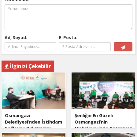
Ad, Soyad:
E-Posta:
İlginizi Çekebilir
Osmangazi
Şenliğin En Güzeli
Belediyesi’nden İstihdam
Osmangazi’nin
Sağlayan Buluşmalar
Mahallelerinde Yaşanıyor