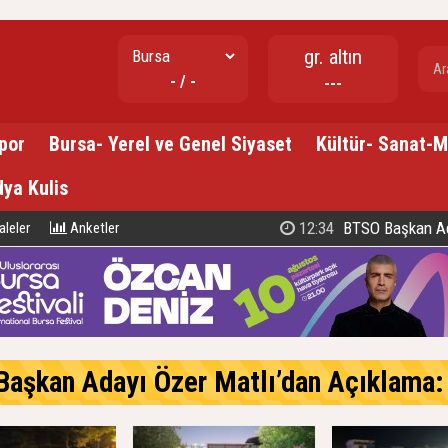
gr. altın
- / -
---
por
Bursa- Yerel ve Genel Siyaset
Kültür- Sanat-
ya Kulis
20:02
Osmangazi’de Yaşar Ke
leler
Anketler
an Adayı Özer Matlı’dan Açıklama: 60 Bin Üyemizin Gücünü, 