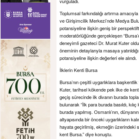
vurguladı.
Toplumsal farkındalığı artırma amacıyl
ve Girişimcilik Merkezi’nde Medya Bulu
potansiyeline ilişkin geniş bir perspek
moderatörlüğünde gerçekleşen “Bursa’d
deneyimli gazeteci Dr. Murat Kuter old
öneminin detaylarıyla masaya yatırıldığı
potansiyeline ilişkin değerleri ele alındı.
İlklerin Kenti Bursa
Bursa’nın çeşitli uygarlıklara başkentli
Kuter, tarihsel kökende pek ilke de kenti
geçiş sürecinde ilk divanın burada topl
bulunarak “İlk para burada basıldı, kılı
burada yapılmış. Osmanlı’nın, dünyanın e
altyapısında bir önceki uygarlıkların kal
hayata geçirilmiş, ekmeğin üzerindeki s
kent Bursa.” diye konuştu.