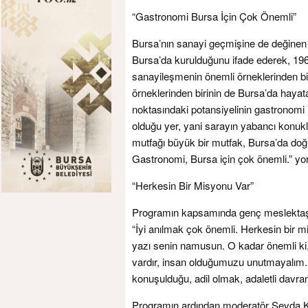
“Gastronomi Bursa İçin Çok Önemli”
Bursa’nın sanayi geçmişine de değinen D
Bursa’da kurulduğunu ifade ederek, 1966
sanayileşmenin önemli örneklerinden biri 
örneklerinden birinin de Bursa’da hayata 
noktasındaki potansiyelinin gastronomi i
olduğu yer, yani sarayın yabancı konukla
mutfağı büyük bir mutfak, Bursa’da doğ
Gastronomi, Bursa için çok önemli.” yo
“Herkesin Bir Misyonu Var”
Programın kapsamında genç meslektaşla
“İyi anılmak çok önemli. Herkesin bir 
yazı senin namusun. O kadar önemli ki, 
vardır, insan olduğumuzu unutmayalım. Ön
konuşulduğu, adil olmak, adaletli davr
Programın ardından moderatör Sevda Kur