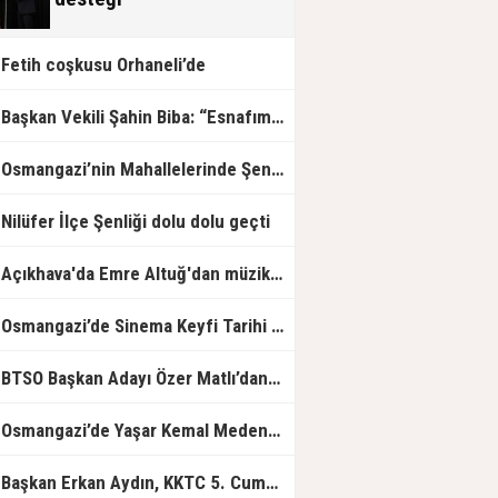
Fetih coşkusu Orhaneli’de
Başkan Vekili Şahin Biba: “Esnafımızın her zaman yanında olacağız”
Osmangazi’nin Mahallelerinde Şenlik Var
Nilüfer İlçe Şenliği dolu dolu geçti
Açıkhava'da Emre Altuğ'dan müzik dolu gece
Osmangazi’de Sinema Keyfi Tarihi Surların Gölgesinde Yaşandı
TSO Başkan Adayı Özer Matlı’dan Açıklama: 60 Bin Üyemizin Gücünü, Üyemizle Birlikte Büyüteceğiz.
Osmangazi’de Yaşar Kemal Medeniyetler Kütüphanesi Hizmete Açıldı
Başkan Erkan Aydın, KKTC 5. Cumhurbaşkanı Ersin Tatar'ı Ağırladı