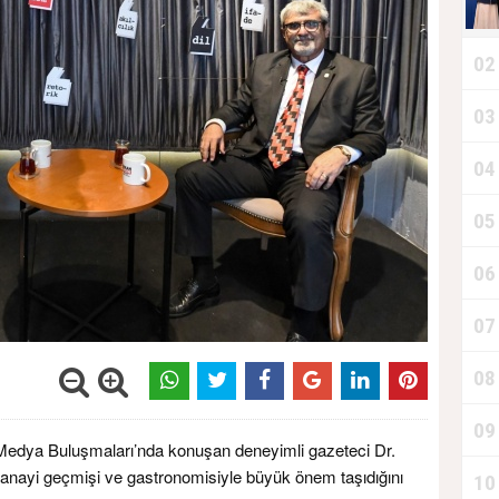
02
03
04
05
06
07
08
B
09
Medya Buluşmaları’nda konuşan deneyimli gazeteci Dr.
 sanayi geçmişi ve gastronomisiyle büyük önem taşıdığını
10