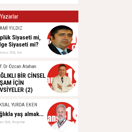
Yazarlar
AMİ YILDIZ
plük Siyaseti mi,
lge Siyaseti mi?
emmuz 2026, Salı
f.Dr Özcan Atahan
ĞLIKLI BİR CİNSEL
ŞAM İÇİN
VSİYELER (2)
aziran 2026, Perşembe
KSAL YURDA EKEN
ğlıkla yaş almak...
art 2026, Perşembe