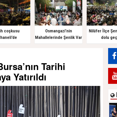
ih coşkusu
Osmangazi’nin
Nilüfer İlçe Şen
haneli’de
Mahallelerinde Şenlik Var
dolu geç
ursa’nın Tarihi
a Yatırıldı