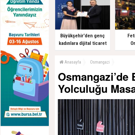
Büyükşehir'den genç
Fet
kadınlara dijital ticaret
Or
desteği
Anasayfa
Osmangazi
Osmangazi’de B
Yolculuğu Masay