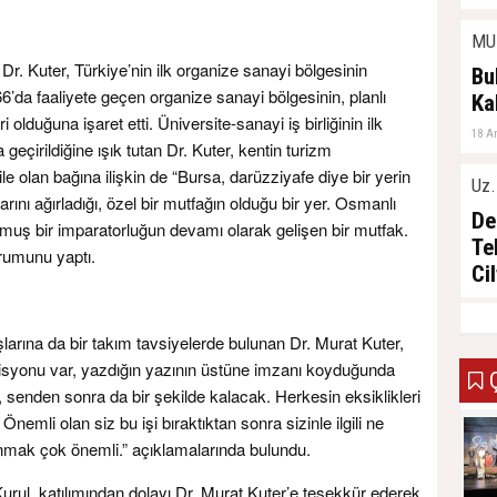
MU
r. Kuter, Türkiye’nin ilk organize sanayi bölgesinin
Bu
’da faaliyete geçen organize sanayi bölgesinin, planlı
Ka
olduğuna işaret etti. Üniversite-sanayi iş birliğinin ilk
18 A
geçirildiğine ışık tutan Dr. Kuter, kentin turizm
le olan bağına ilişkin de “Bursa, darüzziyafe diye bir yerin
Uz.
rını ağırladığı, özel bir mutfağın olduğu bir yer. Osmanlı
De
muş bir imparatorluğun devamı olarak gelişen bir mutfak.
Te
rumunu yaptı.
Ci
03 A
rına da bir takım tavsiyelerde bulunan Dr. Murat Kuter,
misyonu var, yazdığın yazının üstüne imzanı koyduğunda
Ç
senden sonra da bir şekilde kalacak. Herkesin eksiklikleri
emli olan siz bu işi bıraktıktan sonra sizinle ilgili ne
anmak çok önemli.” açıklamalarında bulundu.
ul, katılımından dolayı Dr. Murat Kuter’e teşekkür ederek,