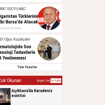
RAT GÜÇYILMAZ
lgaristan Türklerinin
lbi Bursa’da Atacak!
ralık 2025, Perşembe
Dr.Oğuz Küçükçakır
rmatolojide Son
knoloji Tedavilerle
lt Yenilenmesi
ğustos 2025, Pazar
Tüm Yazarlar
ok Okunan
Bugün
Dün
Bu Hafta
Açıkhava'da Karadeniz
esintisi