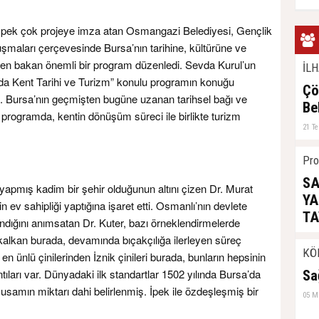
a pek çok projeye imza atan Osmangazi Belediyesi, Gençlik
şmaları çerçevesinde Bursa’nın tarihine, kültürüne ve
tiften bakan önemli bir program düzenledi. Sevda Kurul’un
İLH
a Kent Tarihi ve Turizm” konulu programın konuğu
Çö
u. Bursa’nın geçmişten bugüne uzanan tarihsel bağı ve
Be
 programda, kentin dönüşüm süreci ile birlikte turizm
21 T
Pro
SA
k yapmış kadim bir şehir olduğunun altını çizen Dr. Murat
YA
n ev sahipliği yaptığına işaret etti. Osmanlı’nın devlete
TA
andığını anımsatan Dr. Kuter, bazı örneklendirmelerde
ç kalkan burada, devamında bıçakçılığa ilerleyen süreç
04 H
KÖ
n ünlü çinilerinden İznik çinileri burada, bunların hepsinin
ıntıları var. Dünyadaki ilk standartlar 1502 yılında Bursa’da
Sa
usamın miktarı dahi belirlenmiş. İpek ile özdeşleşmiş bir
05 M