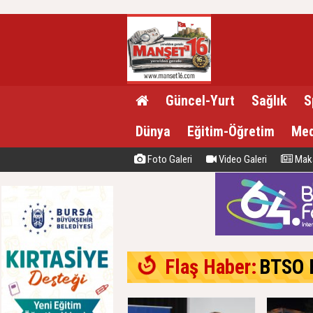
Güncel-Yurt
Sağlık
S
Dünya
Eğitim-Öğretim
Med
Foto Galeri
Video Galeri
Maka
Flaş Haber:
BTSO Başk