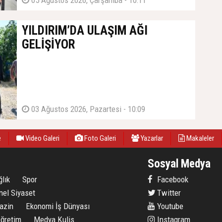
05 Ağustos 2026, Çarşamba - 10:11
YILDIRIM’DA ULAŞIM AĞI
GELİŞİYOR
03 Ağustos 2026, Pazartesi - 10:09
e
Video Galeri
Foto Galeri
Yazarlar
Makaleler
Sosyal Medya
lık
Spor
Facebook
nel Siyaset
Twitter
azin
Ekonomi İş Dünyası
Youtube
Öğretim
Medya Kulis
Instagram