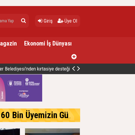
Giriş
Üye Ol
Magazin
Ekonomi İş Dünyası
er Belediyesi’nden kırtasiye desteği
Üyemizle Birlikte Büyüteceğiz.