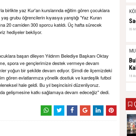
04 H
ıyla birlikte yaz Kur'an kurslarında eğitim gören çocuklara
KÖ
1 yaş grubu öğrencilerin kıyasıya yarıştığı 'Yaz Kuran
Sa
ı'na 20 camiden 300 sporcu katıldı. Üç hafta sürecek
05 M
iz hediyeler bekliyor.
MU
ocuklara başarı dileyen Yıldırım Belediye Başkanı Oktay
Bu
itime, spora ve gençlerimize destek vermeye devam
Ka
mler yoğun bir şekilde devam ediyor. Şimdi de ilçemizdeki
18 A
im gören evlatlarımıza yönelik dostluk ve kardeşlik futbol
leneksel hale geldi. Bu yıl beşincisini düzenliyoruz.
amda gelişmesine katkı sağlamaya devam edeceğiz" dedi.
Ç