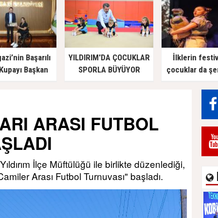
zi’nin Başarılı
YILDIRIM'DA ÇOCUKLAR
İlklerin festi
 Kupayı Başkan
SPORLA BÜYÜYOR
çocuklar da şe
n’la Paylaştı
ARI ARASI FUTBOL
AŞLADI
ıldırım İlçe Müftülüğü ile birlikte düzenlediği,
Camiler Arası Futbol Turnuvası" başladı.