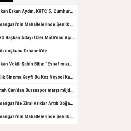
Başkan Erkan Aydın, KKTC 5. Cumhurbaşkanı Ersin Tatar'ı Ağırladı
Osmangazi’nin Mahallelerinde Şenlik Var
BTSO Başkan Adayı Özer Matlı’dan Açıklama: 60 Bin Üyemizin Gücünü, Üyemizle Birlikte Büyüteceğiz.
ih coşkusu Orhaneli’de
Başkan Vekili Şahin Biba: “Esnafımızın her zaman yanında olacağız”
Yazlık Sinema Keyfi Bu Kez Veysel Karani Mahallesi'nde Yaşandı
Fettah Can'dan Bursaspor marşı müjdesi
Osmangazi’de Zirai Atıklar Artık Doğaya Değil Geri Dönüşüme
Osmangazi’nin Mahallelerinde Şenlik Var