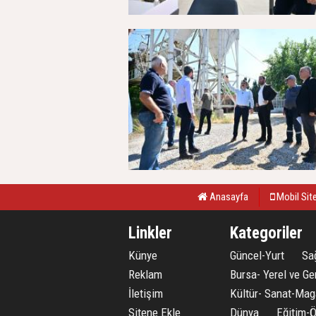
Anasayfa
Mobil Sit
Linkler
Kategoriler
Künye
Güncel-Yurt
Sağ
Reklam
Bursa- Yerel ve Ge
İletişim
Kültür- Sanat-Mag
Sitene Ekle
Dünya
Eğitim-