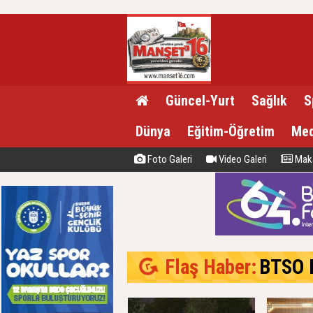
Güncel-Yurt
Sağlık
S
Dünya
Eğitim-Öğretim
Med
Foto Galeri
Video Galeri
Maka
Flaş Haber:
BTSO Başk