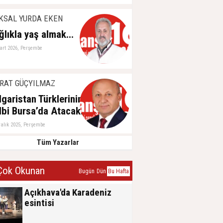
aziran 2026, Perşembe
KSAL YURDA EKEN
ğlıkla yaş almak...
art 2026, Perşembe
RAT GÜÇYILMAZ
lgaristan Türklerinin
lbi Bursa’da Atacak!
ralık 2025, Perşembe
Tüm Yazarlar
ok Okunan
Bugün
Dün
Bu Hafta
Açıkhava'da Karadeniz
esintisi