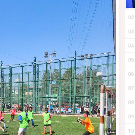
02
03
04
B
05
06
07
08
09
10