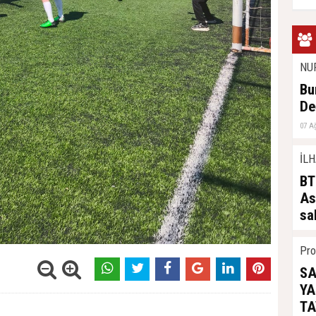
NU
Bu
De
07 A
İLH
BT
As
sa
07 A
Pro
SA
YA
TA