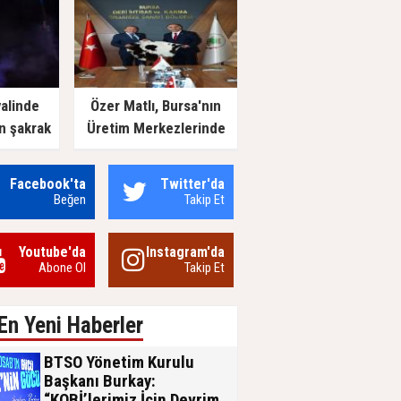
valinde
Özer Matlı, Bursa'nın
n şakrak
Üretim Merkezlerinde
Sanayicilerle Buluştu
Facebook'ta
Twitter'da
Beğen
Takip Et
Youtube'da
Instagram'da
Abone Ol
Takip Et
En Yeni Haberler
BTSO Yönetim Kurulu
Başkanı Burkay:
“KOBİ’lerimiz İçin Devrim