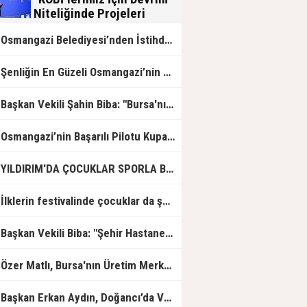
Niteliğinde Projeleri
Hayata Geçirmenin
Osmangazi Belediyesi’nden İstihdam Sağlayan Buluşmalar
Gururunu Yaşıyoruz”
Şenliğin En Güzeli Osmangazi’nin Mahallelerinde Yaşanıyor
aşkan Vekili Şahin Biba: "Bursa'nın geleceğini bütüncül bir anlayışla planlıyoruz"
Osmangazi’nin Başarılı Pilotu Kupayı Başkan Aydın’la Paylaştı
YILDIRIM'DA ÇOCUKLAR SPORLA BÜYÜYOR
İlklerin festivalinde çocuklar da şen şakrak
Başkan Vekili Biba: "Şehir Hastanesi otoparkı bu ay hizmete açılacak"
Özer Matlı, Bursa'nın Üretim Merkezlerinde Sanayicilerle Buluştu
Başkan Erkan Aydın, Doğancı’da Vatandaşların Taleplerini Yerinde Dinledi