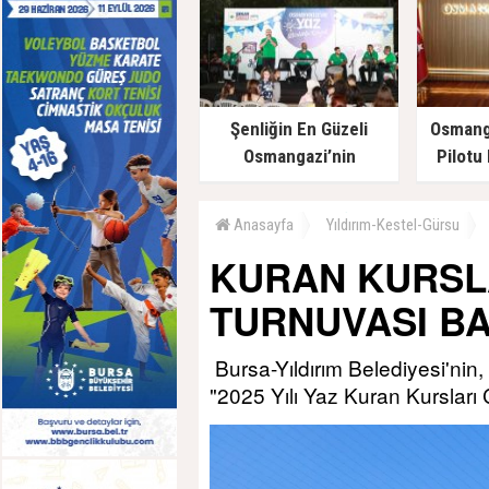
Şenliğin En Güzeli
Osmanga
Osmangazi’nin
Pilotu
Mahallelerinde Yaşanıyor
Aydı
Anasayfa
Yıldırım-Kestel-Gürsu
KURAN KURSL
TURNUVASI B
Bursa-Yıldırım Belediyesi'nin, Y
"2025 Yılı Yaz Kuran Kursları 