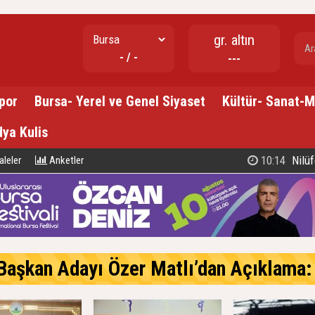
gr. altın
- / -
---
por
Bursa- Yerel ve Genel Siyaset
Kültür- Sanat-
ya Kulis
10:14
Nilüf
leler
Anketler
an Adayı Özer Matlı’dan Açıklama: 60 Bin Üyemizin Gücünü, 