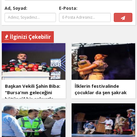
Ad, Soyad:
E-Posta:
İlginizi Çekebilir
Başkan Vekili Şahin Biba:
İlklerin festivalinde
"Bursa'nın geleceğini
çocuklar da şen şakrak
bütüncül bir anlayışla
planlıyoruz"