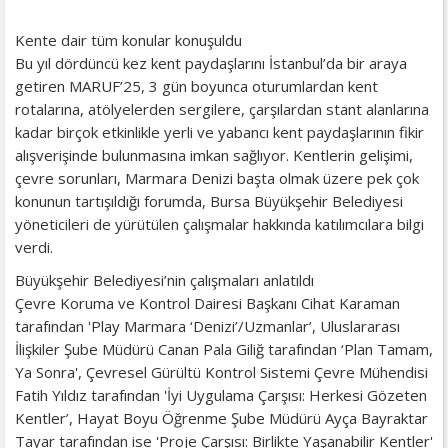
Kente dair tüm konular konuşuldu
Bu yıl dördüncü kez kent paydaşlarını İstanbul’da bir araya
getiren MARUF’25, 3 gün boyunca oturumlardan kent
rotalarına, atölyelerden sergilere, çarşılardan stant alanlarına
kadar birçok etkinlikle yerli ve yabancı kent paydaşlarının fikir
alışverişinde bulunmasına imkan sağlıyor. Kentlerin gelişimi,
çevre sorunları, Marmara Denizi başta olmak üzere pek çok
konunun tartışıldığı forumda, Bursa Büyükşehir Belediyesi
yöneticileri de yürütülen çalışmalar hakkında katılımcılara bilgi
verdi.
Büyükşehir Belediyesi’nin çalışmaları anlatıldı
Çevre Koruma ve Kontrol Dairesi Başkanı Cihat Karaman
tarafından 'Play Marmara ‘Denizi’/Uzmanlar’, Uluslararası
İlişkiler Şube Müdürü Canan Pala Giliğ tarafından ‘Plan Tamam,
Ya Sonra', Çevresel Gürültü Kontrol Sistemi Çevre Mühendisi
Fatih Yıldız tarafından 'İyi Uygulama Çarşısı: Herkesi Gözeten
Kentler’, Hayat Boyu Öğrenme Şube Müdürü Ayça Bayraktar
Tayar tarafından ise 'Proje Çarşısı: Birlikte Yaşanabilir Kentler'