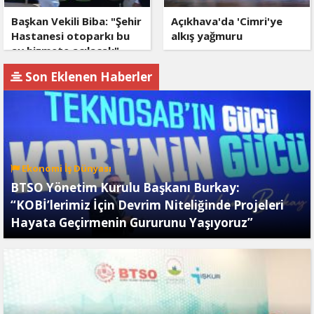
Başkan Vekili Biba: "Şehir
Açıkhava'da 'Cimri'ye
Hastanesi otoparkı bu
alkış yağmuru
ay hizmete açılacak"
Son Eklenen Haberler
Ekonomi İş Dünyası
BTSO Yönetim Kurulu Başkanı Burkay:
“KOBİ’lerimiz İçin Devrim Niteliğinde Projeleri
Hayata Geçirmenin Gururunu Yaşıyoruz”