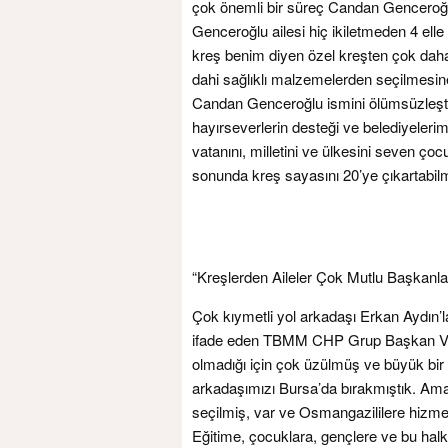
çok önemli bir süreç Candan Genceroğl
Genceroğlu ailesi hiç ikiletmeden 4 elle 
kreş benim diyen özel kreşten çok dah
dahi sağlıklı malzemelerden seçilmesine 
Candan Genceroğlu ismini ölümsüzleştir
hayırseverlerin desteği ve belediyelerim
vatanını, milletini ve ülkesini seven çocu
sonunda kreş sayasını 20’ye çıkartabil
“Kreşlerden Aileler Çok Mutlu Başkan
Çok kıymetli yol arkadaşı Erkan Aydın’
ifade eden TBMM CHP Grup Başkan Vekili
olmadığı için çok üzülmüş ve büyük bir
arkadaşımızı Bursa’da bırakmıştık. Am
seçilmiş, var ve Osmangazililere hizme
Eğitime, çocuklara, gençlere ve bu halk