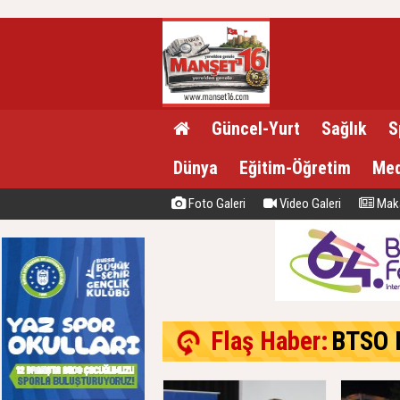
Güncel-Yurt
Sağlık
S
Dünya
Eğitim-Öğretim
Med
Foto Galeri
Video Galeri
Maka
Flaş Haber:
BTSO Başk