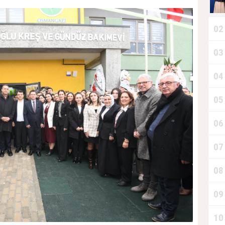
02
03
04
05
06
07
08
B
09
10