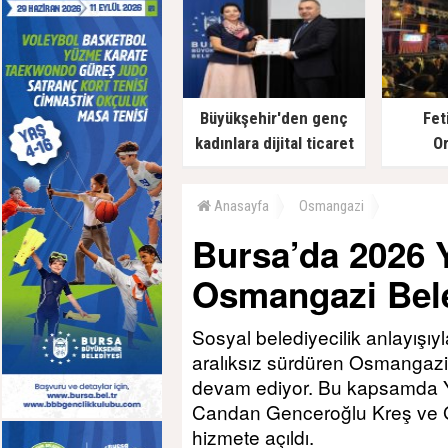
Büyükşehir'den genç
Fet
kadınlara dijital ticaret
Or
desteği
Anasayfa
Osmangazi
Bursa’da 2026 Yı
Osmangazi Bele
Sosyal belediyecilik anlayışıyl
aralıksız sürdüren Osmangazi 
devam ediyor. Bu kapsamda Yu
Candan Genceroğlu Kreş ve 
hizmete açıldı.