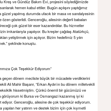
u Kreş ve Gündüz Bakım Evi, projesini söylediğimizde
sarılarak hemen kabul ettiler. Bugün açılışını yaptığımız
a güzel yapılmış durumda ufacık bir masa ve sandalyesinin
özen gösterildi. Genceroğlu, ailesinin değerli babaları
eceği çok güzel bir eser kazandırdılar. Bu hizmetler
izin imkanlarıyla yapılıyor. Bu kreşler çağdaş Atatürkçü,
kları yetiştirmek için açılıyor. Bizim hedefimiz 5 yılın
mek.” şeklinde konuştu.
larımıza Çok Teşekkür Ediyorum”
la geçen dönem mecliste büyük bir mücadele verdiklerini
 Ali Mahir Başarır, “Erkan Aydın’ın bu dönem milletvekili
 eksiklik hissetmiştim. Çünkü önemli bir gücümüzü ve
a görüyorum ki Bursa ve Osmangazi kazanmış iyi ki
t ediyor. Genceroğlu, ailesine de çok teşekkür ediyorum.
a yapılan her yatırım ve destek bizim için çok kıymetli