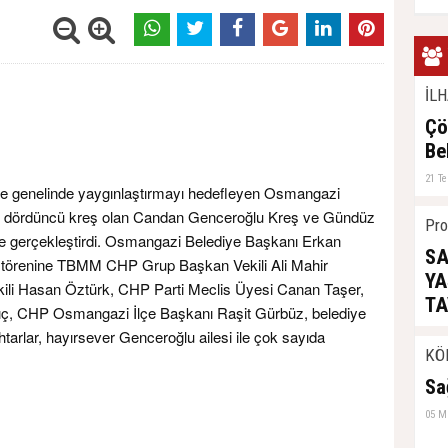
İLH
Çö
Be
21 T
ilçe genelinde yaygınlaştırmayı hedefleyen Osmangazi
n dördüncü kreş olan Candan Genceroğlu Kreş ve Gündüz
Pro
enle gerçekleştirdi. Osmangazi Belediye Başkanı Erkan
SA
ş törenine TBMM CHP Grup Başkan Vekili Ali Mahir
YA
ekili Hasan Öztürk, CHP Parti Meclis Üyesi Canan Taşer,
TA
ç, CHP Osmangazi İlçe Başkanı Raşit Gürbüz, belediye
tarlar, hayırsever Genceroğlu ailesi ile çok sayıda
04 H
KÖ
Sa
05 M