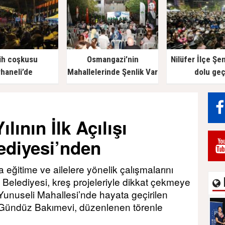
ih coşkusu
Osmangazi’nin
Nilüfer İlçe Şen
haneli’de
Mahallelerinde Şenlik Var
dolu geç
lının İlk Açılışı
diyesi’nden
a eğitime ve ailelere yönelik çalışmalarını
Belediyesi, kreş projeleriyle dikkat çekmeye
nuseli Mahallesi’nde hayata geçirilen
Gündüz Bakımevi, düzenlenen törenle