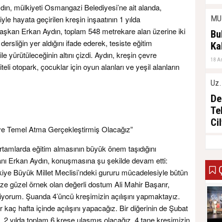
n, mülkiyeti Osmangazi Belediyesi’ne ait alanda,
MU
e hayata geçirilen kreşin inşaatının 1 yılda
Başkan Erkan Aydın, toplam 548 metrekare alan üzerine iki
Bu
dersliğin yer aldığını ifade ederek, tesiste eğitim
Ka
le yürütüleceğinin altını çizdi. Aydın, kreşin çevre
18 A
i otopark, çocuklar için oyun alanları ve yeşil alanların
Uz.
De
Te
Ci
ş ve Temel Atma Gerçekleştirmiş Olacağız”
03 A
 ortamlarda eğitim almasının büyük önem taşıdığını
ı Erkan Aydın, konuşmasına şu şekilde devam etti:
Ç
ürkiye Büyük Millet Meclisi’ndeki gururu mücadelesiyle bütün
ze güzel örnek olan değerli dostum Ali Mahir Başarır,
ediyorum. Şuanda 4’üncü kreşimizin açılışını yapmaktayız.
r kaç hafta içinde açılışını yapacağız. Bir diğerinin de Şubat
. 2 yılda toplam 6 kreşe ulaşmış olacağız. 4 tane kreşimizin