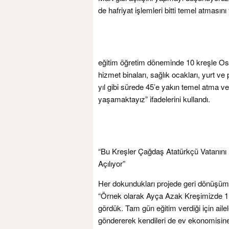
de hafriyat işlemleri bitti temel atmasını
eğitim öğretim döneminde 10 kreşle Os
hizmet binaları, sağlık ocakları, yurt 
yıl gibi sürede 45’e yakın temel atma v
yaşamaktayız” ifadelerini kullandı.
“Bu Kreşler Çağdaş Atatürkçü Vatanını M
Açılıyor”
Her dokundukları projede geri dönüşümün
“Örnek olarak Ayça Azak Kreşimizde 1 yı
gördük. Tam gün eğitim verdiği için ail
göndererek kendileri de ev ekonomisine