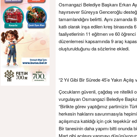
Osmangazi Belediye Başkanı Erkan Aydı
hayırsever Süreyya Genceroğlu desteğiyl
tamamlandığını belirtti. Aynı zamanda 
katlı olarak inşa edilen kreş binasında 6 
faaliyetlerinin 11 eğitmen ve 60 öğrenci i
düzenlemesi kapsamında 9 araç kapasitel
oluşturulduğunu da sözlerine ekledi.
“2 Yıl Gibi Bir Sürede 45’e Yakın Açılı
Çocukların güvenli, çağdaş ve nitelikli
vurgulayan Osmangazi Belediye Başkan
“Birlikte görev yaptığımız partimizin T
herkesin haklarını savunmasıyla hepimi
açılışımıza katıldığı için çok teşekkür 
Bir tanesinin daha yapımı bitti onunda bi
Mart gibi açılışını yapmayı düşünüyoruz