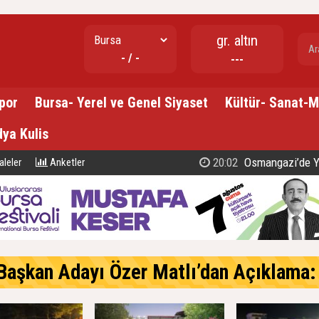
gr. altın
- / -
---
por
Bursa- Yerel ve Genel Siyaset
Kültür- Sanat-
ya Kulis
20:02
Osmangazi’de Yaşar Ke
leler
Anketler
an Adayı Özer Matlı’dan Açıklama: 60 Bin Üyemizin Gücünü, 