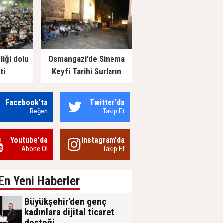
liği dolu
Osmangazi’de Sinema
ti
Keyfi Tarihi Surların
Gölgesinde Yaşandı
Facebook'ta
Twitter'da
Beğen
Takip Et
Youtube'da
Instagram'da
Abone Ol
Takip Et
En Yeni Haberler
Büyükşehir'den genç
kadınlara dijital ticaret
desteği