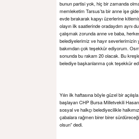
bunun partisi yok, hiç bir zamanda olm
memleketim Tarsus’ta bir anne işe gide
evde bırakarak kapıyı üzerlerine kitle
olayın ilk saatlerinde oradaydım aynı d
çalışmak zorunda anne ve baba, herkes
belediyelerimiz ve hayır severlerimizin
bakımdan çok teşekkür ediyorum. Osma
sonunda bu rakam 20 olacak. Bu kreşlerd
belediye başkanlarıma çok teşekkür ed
Yılın ilk haftasına böyle güzel bir açılı
başlayan CHP Bursa Milletvekili Hasan Öz
sosyal ve halkçı belediyecilikle halkımız
çabalara rağmen birer birer sürdüreceğim
olsun” dedi.