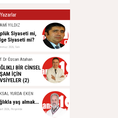
Yazarlar
AMİ YILDIZ
plük Siyaseti mi,
lge Siyaseti mi?
emmuz 2026, Salı
f.Dr Özcan Atahan
ĞLIKLI BİR CİNSEL
ŞAM İÇİN
VSİYELER (2)
aziran 2026, Perşembe
KSAL YURDA EKEN
ğlıkla yaş almak...
art 2026, Perşembe