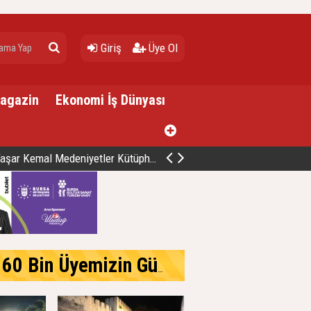
Giriş
Üye Ol
Magazin
Ekonomi İş Dünyası
mal Medeniyetler Kütüphanesi Hizmete Açıldı
Üyemizle Birlikte Büyüteceğiz.