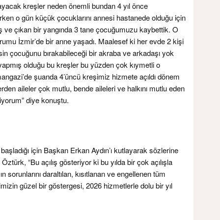
ayacak kreşler neden önemli bundan 4 yıl önce
rken o gün küçük çocuklarını annesi hastanede olduğu için
miş ve çıkan bir yangında 3 tane çocuğumuzu kaybettik. O
urumu İzmir’de bir anne yaşadı. Maalesef ki her evde 2 kişi
in çocuğunu bırakabileceği bir akraba ve arkadaşı yok
 yapmış olduğu bu kreşler bu yüzden çok kıymetli o
ngazi’de şuanda 4’üncü kreşimiz hizmete açıldı dönem
en aileler çok mutlu, bende aileleri ve halkını mutlu eden
iyorum” diye konuştu.
şla başladığı için Başkan Erkan Aydın’ı kutlayarak sözlerine
türk, “Bu açılış gösteriyor ki bu yılda bir çok açılışla
ın sorunlarını daraltılan, kısıtlanan ve engellenen tüm
izin güzel bir göstergesi, 2026 hizmetlerle dolu bir yıl