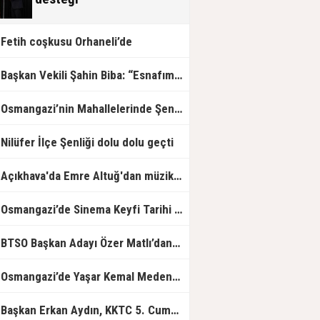
Fetih coşkusu Orhaneli’de
Başkan Vekili Şahin Biba: “Esnafımızın her zaman yanında olacağız”
Osmangazi’nin Mahallelerinde Şenlik Var
Nilüfer İlçe Şenliği dolu dolu geçti
Açıkhava'da Emre Altuğ'dan müzik dolu gece
Osmangazi’de Sinema Keyfi Tarihi Surların Gölgesinde Yaşandı
TSO Başkan Adayı Özer Matlı’dan Açıklama: 60 Bin Üyemizin Gücünü, Üyemizle Birlikte Büyüteceğiz.
Osmangazi’de Yaşar Kemal Medeniyetler Kütüphanesi Hizmete Açıldı
Başkan Erkan Aydın, KKTC 5. Cumhurbaşkanı Ersin Tatar'ı Ağırladı