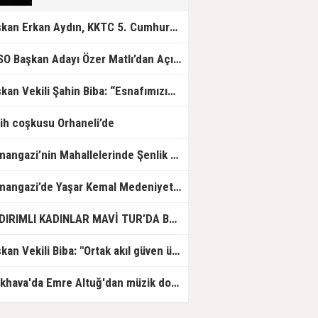
Başkan Erkan Aydın, KKTC 5. Cumhurbaşkanı Ersin Tatar'ı Ağırladı
BTSO Başkan Adayı Özer Matlı’dan Açıklama: 60 Bin Üyemizin Gücünü, Üyemizle Birlikte Büyüteceğiz.
Başkan Vekili Şahin Biba: “Esnafımızın her zaman yanında olacağız”
ih coşkusu Orhaneli’de
Osmangazi’nin Mahallelerinde Şenlik Var
Osmangazi’de Yaşar Kemal Medeniyetler Kütüphanesi Hizmete Açıldı
YILDIRIMLI KADINLAR MAVİ TUR’DA BULUŞUYOR
Başkan Vekili Biba: "Ortak akıl güven üretir"
Açıkhava'da Emre Altuğ'dan müzik dolu gece