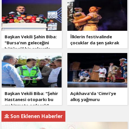
Başkan Vekili Şahin Biba:
İlklerin festivalinde
"Bursa'nın geleceğini
çocuklar da şen şakrak
bütüncül bir anlayışla
planlıyoruz"
Başkan Vekili Biba: "Şehir
Açıkhava'da 'Cimri'ye
Hastanesi otoparkı bu
alkış yağmuru
ay hizmete açılacak"
Son Eklenen Haberler