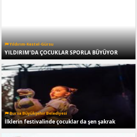
Yıldırım-Kestel-Gürsu
YILDIRIM'DA ÇOCUKLAR SPORLA BÜYÜYOR
Bursa Büyükşehir Belediyesi
İlklerin festivalinde çocuklar da şen şakrak