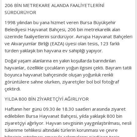
206 BİN METREKARE ALANDA FAALİYETLERİNİ
SÜRDÜRÜYOR
1998 yılından bu yana hizmet veren Bursa Büyükşehir
Belediyesi Hayvanat Bahçesi, 206 bin metrekarelik alan
üzerinde faaliyetlerini sürdürüyor. Avrupa Hayvanat Bahçeleri
ve Akvaryumlar Birliği (EAZA) üyesi olan tesis, 123 farklı
türden yaklaşık bin hayvana ev sahipliği yapıyor.
Doğal yaşam alanlarına en yakın koşullarda barındırılan
hayvanlar, özellikle çocukların yoğun ilgisini çekti. Bayram tatili
boyunca hayvanat bahçesinde oluşan yoğunluk renkli
görüntülere sahne olurken, ziyaretçiler bol bol fotoğraf
çektirdi.
YILDA 800 BİN ZİYARETÇİYİ AĞIRLIYOR
Haftanın her günü 09.30 ile 18.30 saatleri arasında ziyaret
edilebilen Bursa Hayvanat Bahçesi, yılda yaklaşık 800 bin
ziyaretçiyi ağırlıyor. Hayvan sevgisinin yaygınlaştırılması, nesli
tükenme tehlikesi altındaki türlerin korunması ve çevre
bilincinin artırılması amacıyla çalışmalarını sürdüren tesis,