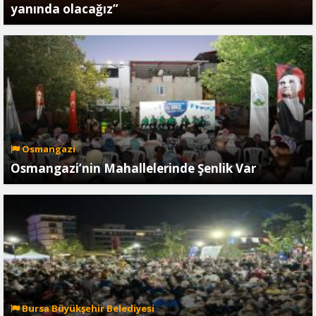
yanında olacağız”
Osmangazi
Osmangazi’nin Mahallelerinde Şenlik Var
Bursa Büyükşehir Belediyesi