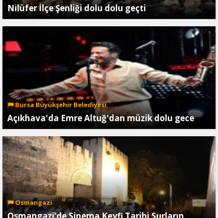
Nilüfer İlçe Şenliği dolu dolu geçti
Bursa Büyükşehir Belediyesi
Açıkhava'da Emre Altuğ'dan müzik dolu gece
Osmangazi
Osmangazi’de Sinema Keyfi Tarihi Surların