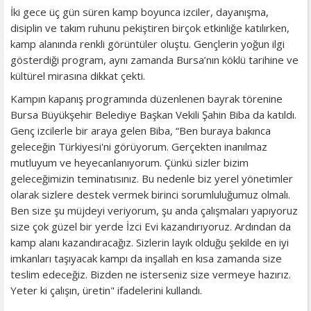
İki gece üç gün süren kamp boyunca izciler, dayanışma,
disiplin ve takım ruhunu pekiştiren birçok etkinliğe katılırken,
kamp alanında renkli görüntüler oluştu. Gençlerin yoğun ilgi
gösterdiği program, aynı zamanda Bursa’nın köklü tarihine ve
kültürel mirasına dikkat çekti.
Kampın kapanış programında düzenlenen bayrak törenine
Bursa Büyükşehir Belediye Başkan Vekili Şahin Biba da katıldı.
Genç izcilerle bir araya gelen Biba, “Ben buraya bakınca
geleceğin Türkiyesi'ni görüyorum. Gerçekten inanılmaz
mutluyum ve heyecanlanıyorum. Çünkü sizler bizim
geleceğimizin teminatısınız. Bu nedenle biz yerel yönetimler
olarak sizlere destek vermek birinci sorumluluğumuz olmalı.
Ben size şu müjdeyi veriyorum, şu anda çalışmaları yapıyoruz
size çok güzel bir yerde İzci Evi kazandırıyoruz. Ardından da
kamp alanı kazandıracağız. Sizlerin layık olduğu şekilde en iyi
imkanları taşıyacak kampı da inşallah en kısa zamanda size
teslim edeceğiz. Bizden ne isterseniz size vermeye hazırız.
Yeter ki çalışın, üretin" ifadelerini kullandı.